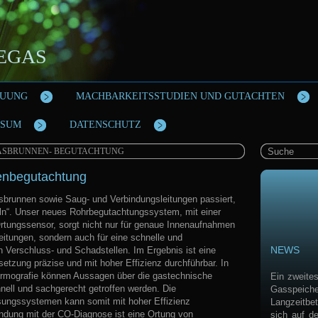
IEGAS
EUUNG
MACHBARKEITSSTUDIEN UND GUTACHTEN
SSUM
DATENSCHUTZ
GASBRUNNEN- BEGUTACHTUNG
enbegutachtung
sbrunnen sowie Saug- und Verbindungsleitungen passiert,
eln“. Unser neues Rohrbegutachtungssystem, mit einer
rtungssensor, sorgt nicht nur für genaue Innenaufnahmen
eitungen, sondern auch für eine schnelle und
NEWS
 Verschluss- und Schadstellen. Im Ergebnis ist eine
tzung präzise und mit hoher Effizienz durchführbar. In
hermografie können Aussagen über die gastechnische
Ein zweite
nell und sachgerecht getroffen werden. Die
Gasspeich
ungssystemen kann somit mit hoher Effizienz
Langzeitbe
indung mit der CO-Diagnose ist eine Ortung von
sich auf d