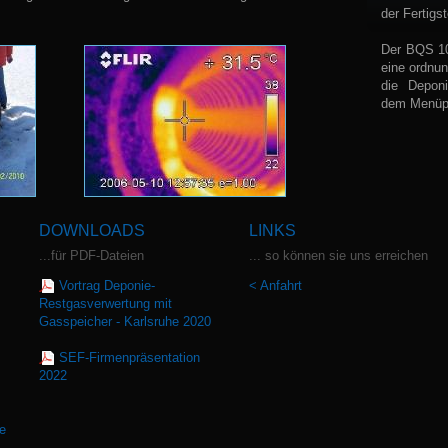
der Fertigst
Der BQS 10
eine ordnu
die Deponi
dem Menüpu
DOWNLOADS
LINKS
...für PDF-Dateien
... so können sie uns erreichen
Vortrag Deponie-
< Anfahrt
Restgasverwertung mit
Gasspeicher - Karlsruhe 2020
SEF-Firmenpräsentation
2022
e