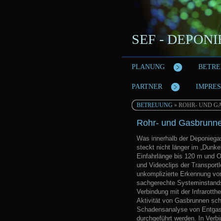
SEF - DEPON
PLANUNG
BETR
PARTNER
IMPRE
BETREUUNG
» ROHR- UND 
Rohr- und Gasbrunn
Was innerhalb der Deponiega
steckt nicht länger im „Dunk
Einfahrlänge bis 120 m und O
und Videoclips der Transportl
unkomplizierte Erkennung von
sachgerechte Systeminstandse
Verbindung mit der Infrarott
Aktivität von Gasbrunnen sch
Schadensanalyse von Entgas
durchgeführt werden. In Verb